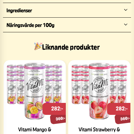
Ingredienser
Näringsvärde per 100g
Liknande produkter
282:-
282:-
360:-
360:-
Vitami Mango &
Vitami Strawberry &