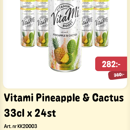
282:-
360:-
360:-
Vitami Pineapple & Cactus
33cl x 24st
Art. nr
KK20003