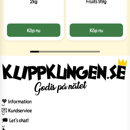
2kg
Fruits 99g
Köp nu
Köp nu
🧡 Information
💌 Kundservice
🗯️ Let’s chat!