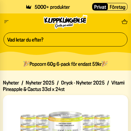
Skip to main content
5000+ produkter
Privat
Företag
Fri
Popcorn 60g 6-pack för endast 59kr
Nyheter
/
Nyheter 2025
/
Dryck - Nyheter 2025
/
Vitami
Pineapple & Cactus 33cl x 24st