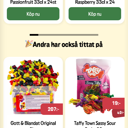
Passionfruit 33cl x 24st
Raspberry 33cl x 24
Köp nu
Köp nu
Andra har också tittat på
19:-
207:-
42:-
Gott & Blandat Original
Taffy Town Sassy Sour