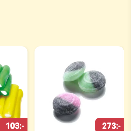
103:-
273:-