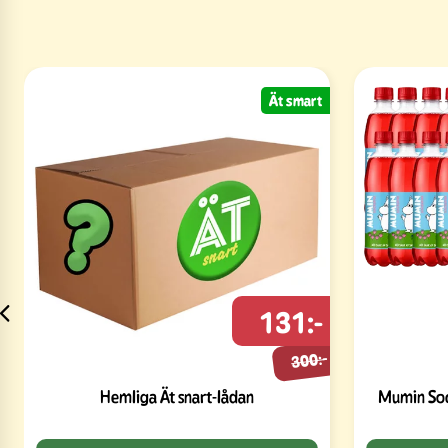
Ät smart
131:-
300:-
Hemliga Ät snart-lådan
Mumin Soc