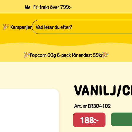
Fri frakt över 799:-
Kampanjer
Popcorn 60g 6-pack för endast 59kr
VANILJ/
Art. nr
ER304102
188:-