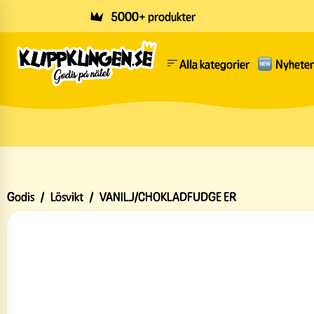
Skip to main content
5000+ produkter
Alla kategorier
Nyheter
Godis
/
Lösvikt
/
VANILJ/CHOKLADFUDGE ER