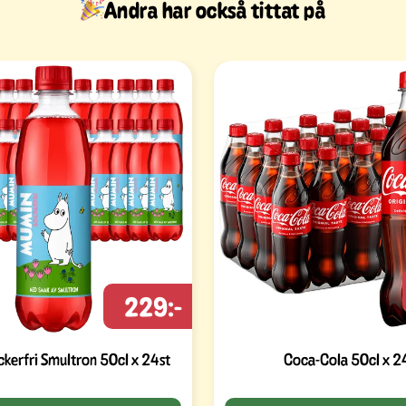
Andra har också tittat på
229:-
kerfri Smultron 50cl x 24st
Coca-Cola 50cl x 2