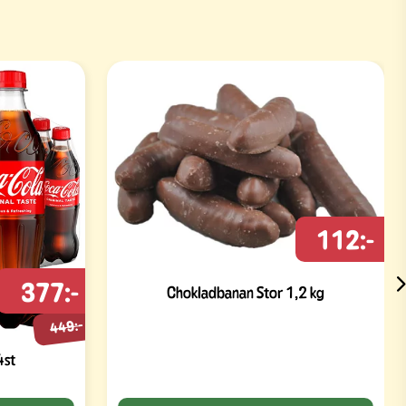
112:-
377:-
Chokladbanan Stor 1,2 kg
449:-
4st