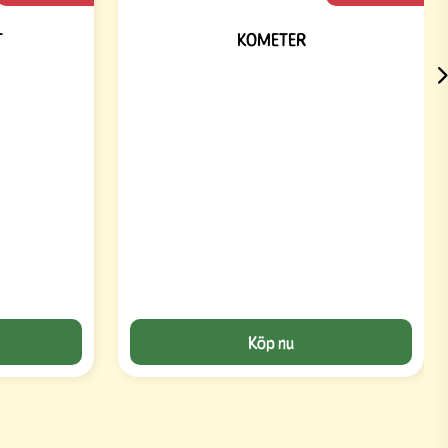
T
KOMETER
Köp nu