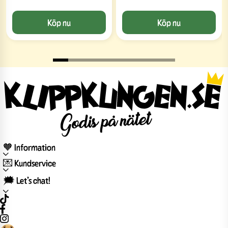
Köp nu
Köp nu
🧡 Information
💌 Kundservice
🗯️ Let’s chat!