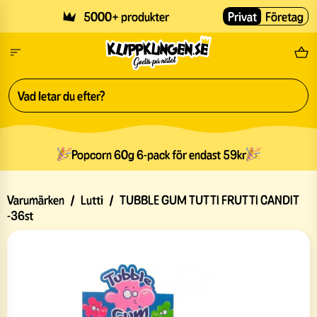
Skip to main content
5000+ produkter
Privat
Företag
Fri
Popcorn 60g 6-pack för endast 59kr
Varumärken
/
Lutti
/
TUBBLE GUM TUTTI FRUTTI CANDIT
-36st