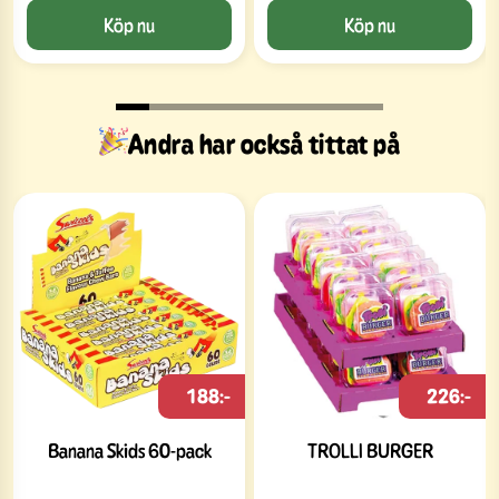
Köp nu
Köp nu
Andra har också tittat på
188:-
226:-
Banana Skids 60-pack
TROLLI BURGER