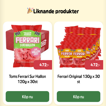
Liknande produkter
472:-
472:-
Toms Ferrari Sur Hallon
Ferrari Original 130g x 30
120g x 30st
st
Köp nu
Köp nu