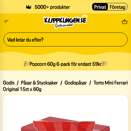
Skip to main content
5000+ produkter
Privat
Företag
Fri
Popcorn 60g 6-pack för endast 59kr
Godis
/
Påsar & Stycksaker
/
Godispåsar
/
Toms Mini Ferrari
Original 15st x 80g