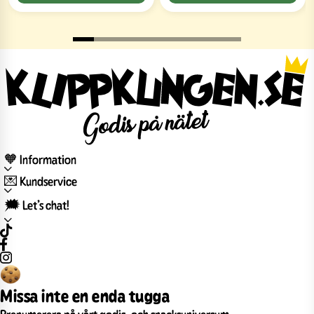
🧡 Information
💌 Kundservice
🗯️ Let’s chat!
Missa inte en enda tugga
Prenumerera på vårt godis- och snacksuniversum