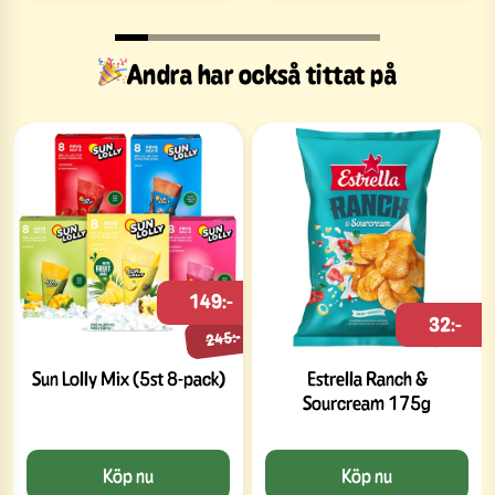
Andra har också tittat på
149:-
32:-
245:-
Sun Lolly Mix (5st 8-pack)
Estrella Ranch &
Sourcream 175g
Köp nu
Köp nu