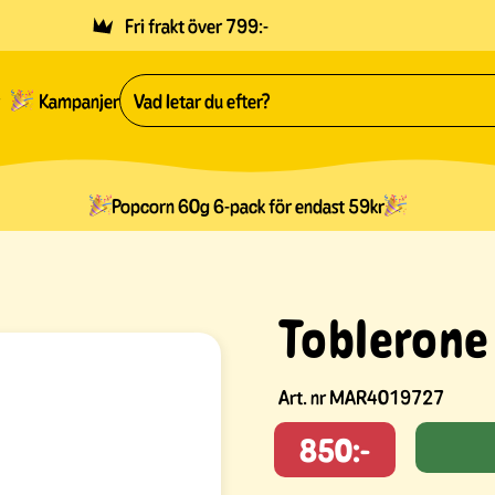
Fri frakt över 799:-
Kampanjer
Popcorn 60g 6-pack för endast 59kr
Toblerone
Art. nr
MAR4019727
850:-