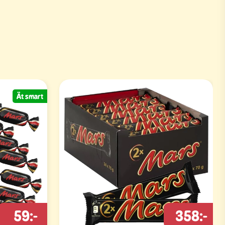
Ät smart
59:-
358:-