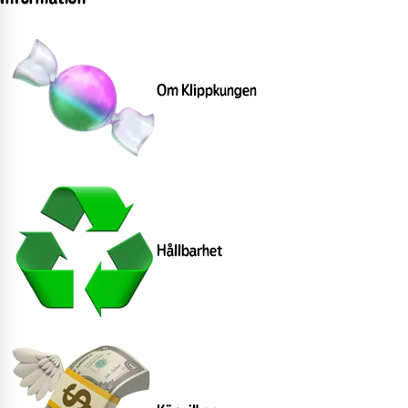
Om Klippkungen
Hållbarhet