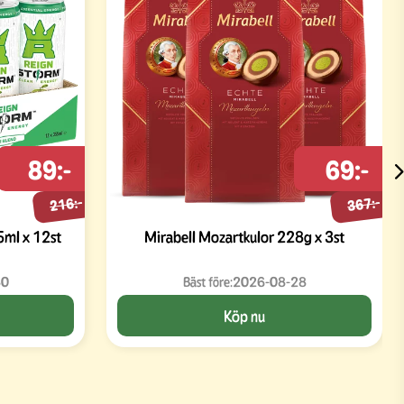
89:-
69:-
216:-
367:-
5ml x 12st
Mirabell Mozartkulor 228g x 3st
30
Bäst före:
2026-08-28
Köp nu