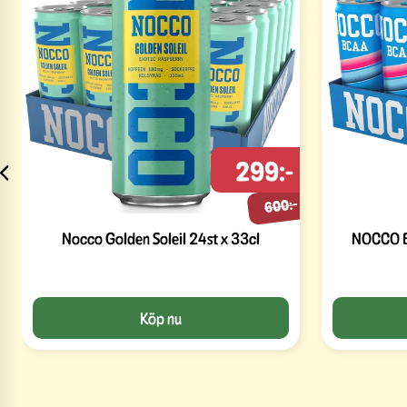
299:-
600:-
Nocco Golden Soleil 24st x 33cl
NOCCO Bl
Köp nu