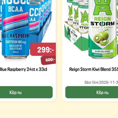
299:-
600:-
ue Raspberry 24st x 33cl
Reign Storm Kiwi Blend 35
Bäst före:
2026-11-
Köp nu
Köp nu