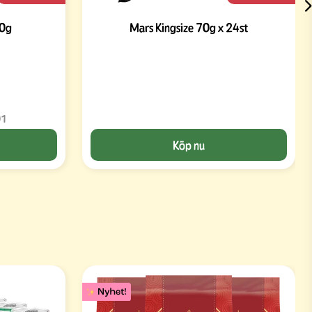
00g
Mars Kingsize 70g x 24st
01
Köp nu