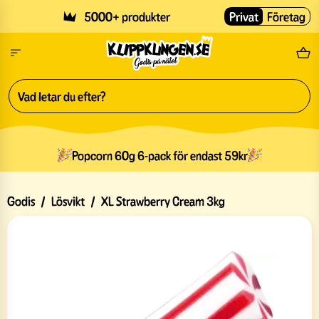
Skip to main content
5000+ produkter
Privat
Företag
Fri
Popcorn 60g 6-pack för endast 59kr
Godis
/
Lösvikt
/
XL Strawberry Cream 3kg