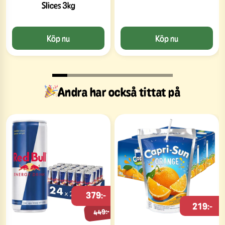
Slices 3kg
Köp nu
Köp nu
Andra har också tittat på
379:-
219:-
449:-