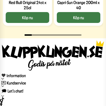
Red Bull Original 24st x
Capri-Sun Orange 200ml x
25cl
40
Köp nu
Köp nu
🧡 Information
💌 Kundservice
🗯️ Let’s chat!