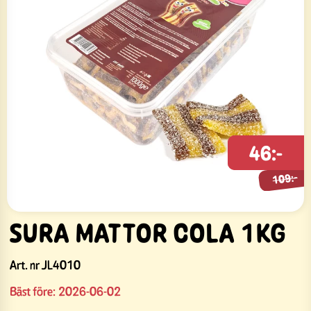
109:-
46:-
109:-
SURA MATTOR COLA 1KG
Art. nr
JL4010
Bäst före:
2026-06-02