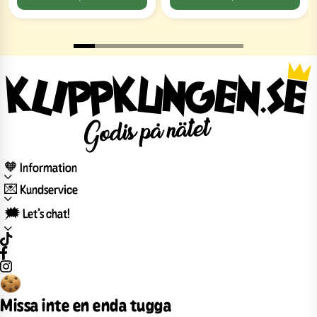
🧡 Information
💌 Kundservice
🗯️ Let’s chat!
Missa inte en enda tugga