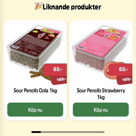
Liknande produkter
65:-
65:-
109:-
109:-
Sour Pencils Cola 1kg
Sour Pencils Strawberry
1kg
Köp nu
Köp nu