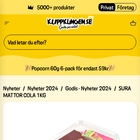
Skip to main content
5000+ produkter
Privat
Företag
Fri
Popcorn 60g 6-pack för endast 59kr
Nyheter
/
Nyheter 2024
/
Godis - Nyheter 2024
/
SURA
MATTOR COLA 1KG