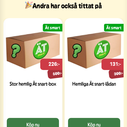
Andra har också tittat på
Ät smart
Ät smart
226:-
131:-
500:-
300:-
Stor hemlig Ät snart-box
Hemliga Ät snart-lådan
Köp nu
Köp nu