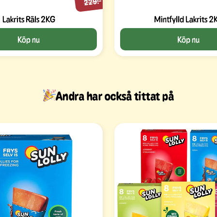
229:-
Lakrits Räls 2KG
Mintfylld Lakrits 2
Köp nu
Köp nu
Andra har också tittat på