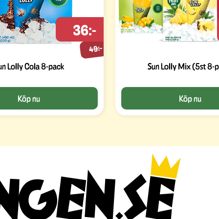
36:-
49:-
un Lolly Cola 8-pack
Sun Lolly Mix (5st 8-
Köp nu
Köp nu