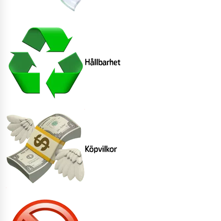
Hållbarhet
Köpvilkor