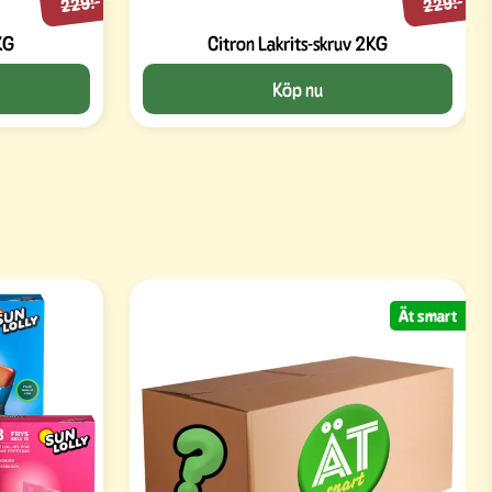
229:-
229:-
KG
Citron Lakrits-skruv 2KG
Köp nu
Ät smart