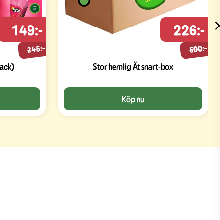
149:-
226:-
245:-
500:-
pack)
Stor hemlig Ät snart-box
Köp nu