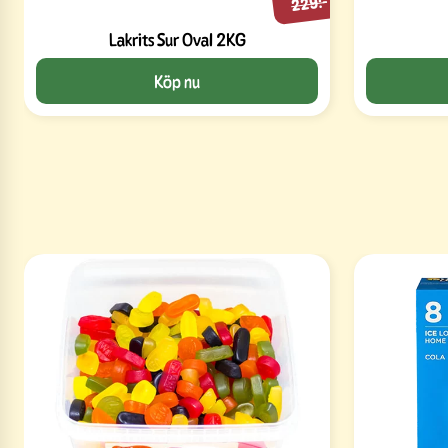
229:-
Lakrits Sur Oval 2KG
Köp nu