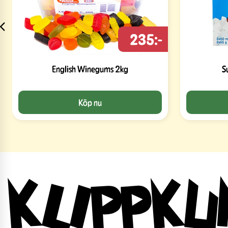
235:-
English Winegums 2kg
S
Köp nu