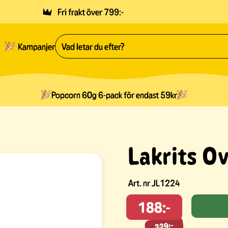
Fri frakt över 799:-
Kampanjer
Popcorn 60g 6-pack för endast 59kr
Lakrits O
Art. nr
JL1224
188:-
229:-
229:-