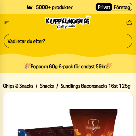
Skip to main content
5000+ produkter
Privat
Företag
Fri
Popcorn 60g 6-pack för endast 59kr
Chips & Snacks
/
Snacks
/
Sundlings Baconsnacks 16st 125g