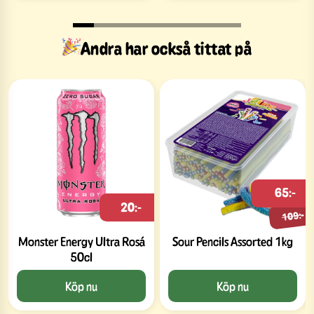
Andra har också tittat på
65:-
20:-
109:-
Monster Energy Ultra Rosá
Sour Pencils Assorted 1kg
50cl
Köp nu
Köp nu