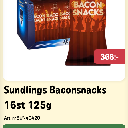
368:-
Sundlings Baconsnacks
16st 125g
Art. nr
SUN40420