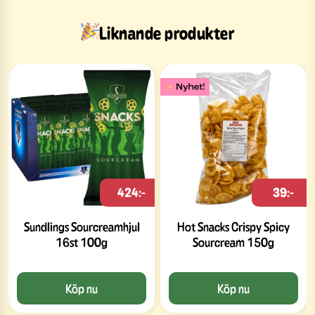
Liknande produkter
424:-
39:-
Sundlings Sourcreamhjul
Hot Snacks Crispy Spicy
16st 100g
Sourcream 150g
Köp nu
Köp nu