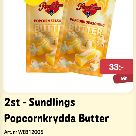
33:-
40:-
40:-
2st - Sundlings
Popcornkrydda Butter
Art. nr
WEB12005