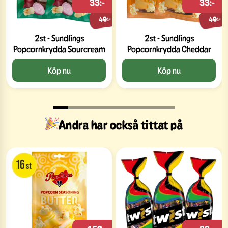
33:-
33:-
40:-
40:-
2st - Sundlings
2st - Sundlings
Popcornkrydda Sourcream
Popcornkrydda Cheddar
Köp nu
Köp nu
Andra har också tittat på