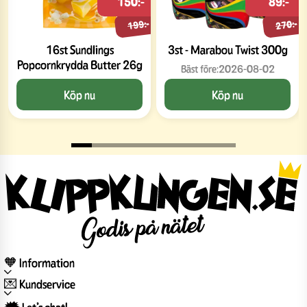
150:-
89:-
199:-
270:-
16st Sundlings
3st - Marabou Twist 300g
Popcornkrydda Butter 26g
Bäst före:
2026-08-02
Köp nu
Köp nu
🧡 Information
💌 Kundservice
🗯️ Let’s chat!