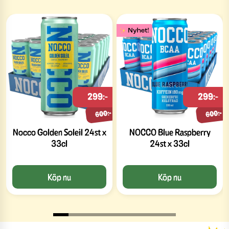
299:-
299:-
600:-
600:-
Nocco Golden Soleil 24st x
NOCCO Blue Raspberry
33cl
24st x 33cl
Köp nu
Köp nu