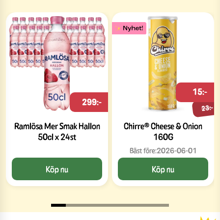
15:-
299:-
23:-
Ramlösa Mer Smak Hallon
Chirre® Cheese & Onion
50cl x 24st
160G
Bäst före:
2026-06-01
Köp nu
Köp nu