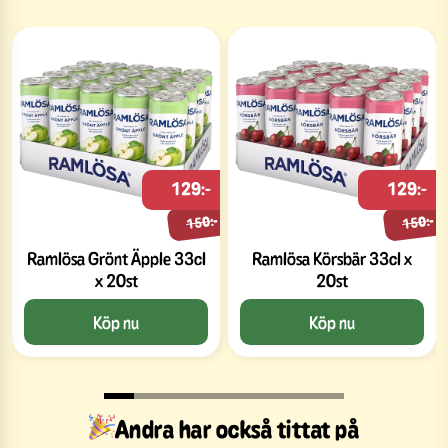
129:-
129:-
150:-
150:-
Ramlösa Grönt Äpple 33cl
Ramlösa Körsbär 33cl x
x 20st
20st
Köp nu
Köp nu
Andra har också tittat på