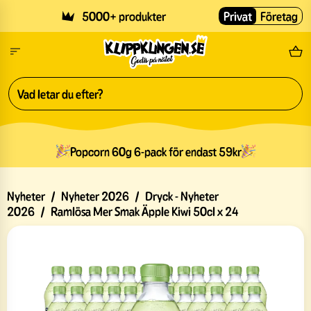
Skip to main content
5000+ produkter
Privat
Företag
Fri
Popcorn 60g 6-pack för endast 59kr
Nyheter
/
Nyheter 2026
/
Dryck - Nyheter
2026
/
Ramlösa Mer Smak Äpple Kiwi 50cl x 24