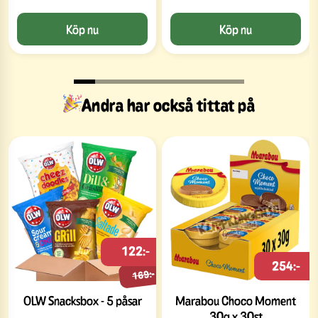
Köp nu
Köp nu
Andra har också tittat på
122:-
254:-
169:-
OLW Snacksbox - 5 påsar
Marabou Choco Moment
30g x 30st