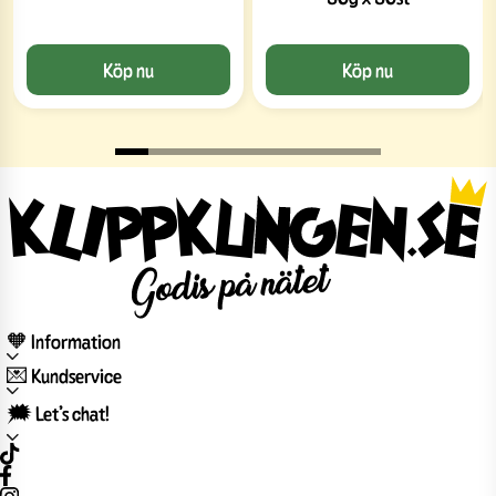
Köp nu
Köp nu
🧡 Information
💌 Kundservice
🗯️ Let’s chat!