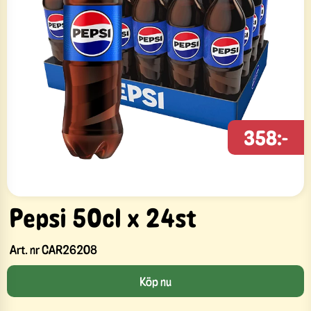
358:-
Pepsi 50cl x 24st
Art. nr
CAR26208
Köp nu