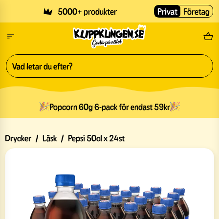
Skip to main content
5000+ produkter
Privat
Företag
Fri
Popcorn 60g 6-pack för endast 59kr
Drycker
/
Läsk
/
Pepsi 50cl x 24st