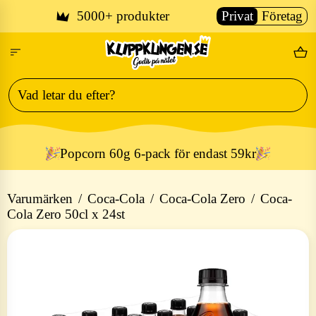
Skip to main content
5000+ produkter
Privat
Företag
Fri fr
Popcorn 60g 6-pack för endast 59kr
Varumärken
/
Coca-Cola
/
Coca-Cola Zero
/
Coca-
Cola Zero 50cl x 24st