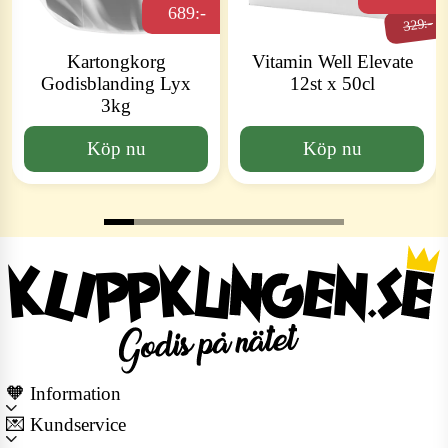
689:-
329:-
Kartongkorg
Vitamin Well Elevate
Godisblanding Lyx
12st x 50cl
3kg
Köp nu
Köp nu
🧡 Information
💌 Kundservice