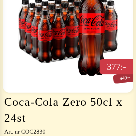
377:-
449:-
449:-
Coca-Cola Zero 50cl x
24st
Art. nr
COC2830