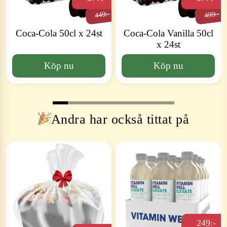
449:-
499:-
Coca-Cola 50cl x 24st
Coca-Cola Vanilla 50cl
x 24st
Köp nu
Köp nu
Andra har också tittat på
249:-