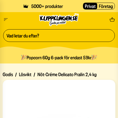
Skip to main content
5000+ produkter
Privat
Företag
Fri
Popcorn 60g 6-pack för endast 59kr
Godis
/
Lösvikt
/
Nöt-Créme Delicato Pralin 2,4 kg