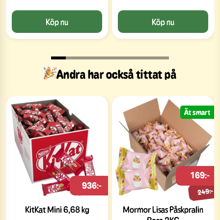
Köp nu
Köp nu
Andra har också tittat på
Ät smart
169:-
936:-
249:-
KitKat Mini 6,68 kg
Mormor Lisas Påskpralin
Rosa 2KG