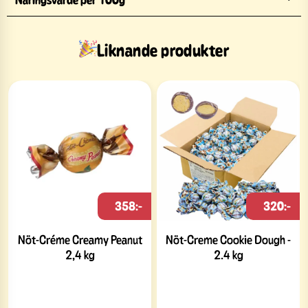
Liknande produkter
358:-
320:-
Nöt-Créme Creamy Peanut
Nöt-Creme Cookie Dough -
2,4 kg
2.4 kg