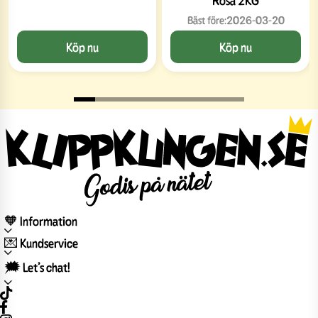
Bäst före:
2026-03-20
Köp nu
Köp nu
🧡 Information
💌 Kundservice
🗯️ Let’s chat!