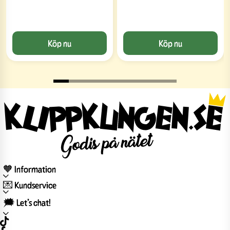
Köp nu
Köp nu
🧡 Information
💌 Kundservice
🗯️ Let’s chat!