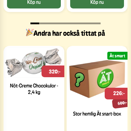
Köp nu
Köp nu
Andra har också tittat på
Ät smart
320:-
Nöt-Creme Chocokulor -
2,4 kg
226:-
500:-
Stor hemlig Ät snart-box