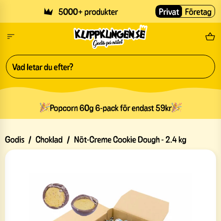
Skip to main content
5000+ produkter
Privat
Företag
Fri
Popcorn 60g 6-pack för endast 59kr
Godis
/
Choklad
/
Nöt-Creme Cookie Dough - 2.4 kg