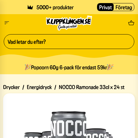
Skip to main content
5000+ produkter
Privat
Företag
Fri
Popcorn 60g 6-pack för endast 59kr
Drycker
/
Energidryck
/
NOCCO Ramonade 33cl x 24 st