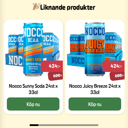
Liknande produkter
424:-
424:-
600:-
600:-
Nocco Sunny Soda 24st x
Nocco Juicy Breeze 24st x
33cl
33cl
Köp nu
Köp nu