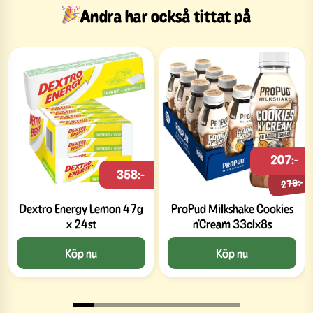
Andra har också tittat på
207:-
358:-
279:-
Dextro Energy Lemon 47g
ProPud Milkshake Cookies
x 24st
n'Cream 33clx8s
Köp nu
Köp nu