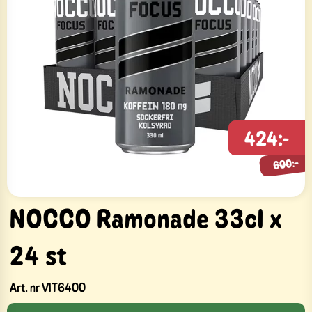
424:-
600:-
600:-
NOCCO Ramonade 33cl x
24 st
Art. nr
VIT6400