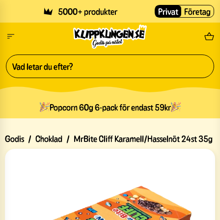
Skip to main content
5000+ produkter
Privat
Företag
Fri
Popcorn 60g 6-pack för endast 59kr
Godis
/
Choklad
/
MrBite Cliff Karamell/Hasselnöt 24st 35g