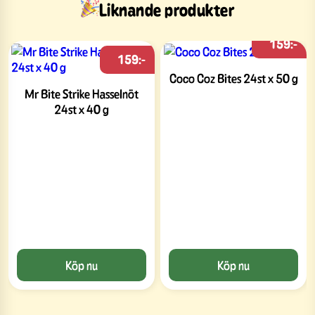
Liknande produkter
159:-
159:-
Coco Coz Bites 24st x 50 g
Mr Bite Strike Hasselnöt
24st x 40 g
Köp nu
Köp nu