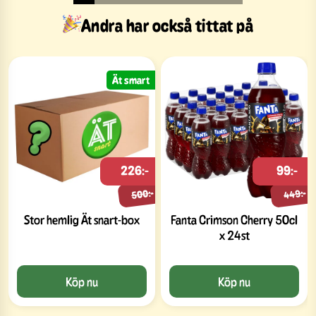
Andra har också tittat på
Ät smart
226:-
99:-
500:-
449:-
Stor hemlig Ät snart-box
Fanta Crimson Cherry 50cl
x 24st
Köp nu
Köp nu