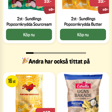
33:-
33:-
40:-
40:-
2st - Sundlings
2st - Sundlings
Popcornkrydda Sourcream
Popcornkrydda Butter
Köp nu
Köp nu
Andra har också tittat på