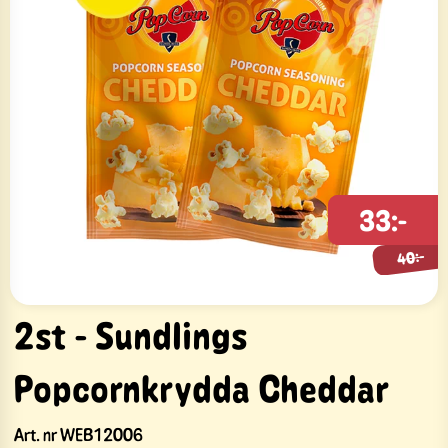
33:-
40:-
40:-
2st - Sundlings
Popcornkrydda Cheddar
Art. nr
WEB12006