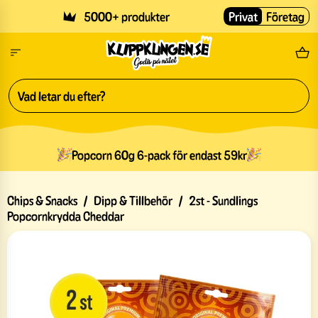
Skip to main content
5000+ produkter
Privat
Företag
Fri
Popcorn 60g 6-pack för endast 59kr
Chips & Snacks
/
Dipp & Tillbehör
/
2st - Sundlings
Popcornkrydda Cheddar