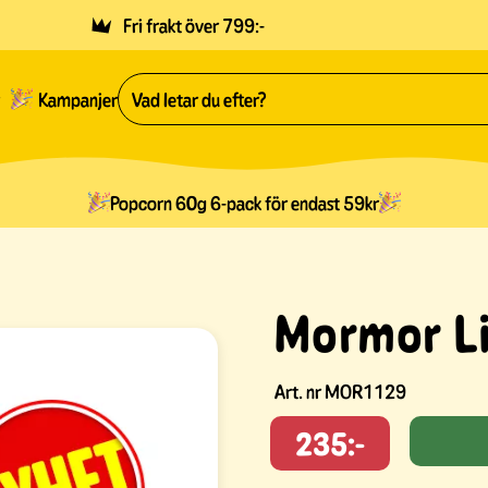
Fri frakt över 799:-
Kampanjer
Popcorn 60g 6-pack för endast 59kr
Mormor L
Art. nr
MOR1129
235:-