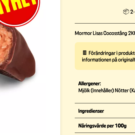
📦 2-
Mormor Lisas Cocosstång 2K
🍫 Förändringar i produkte
informationen på original
Allergener:
Mjölk (Innehåller) Nötter (K
Ingredienser
Näringsvärde per 100g