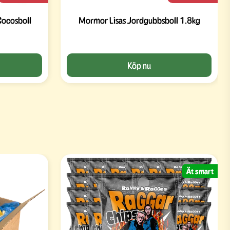
Cocosboll
Mormor Lisas Jordgubbsboll 1.8kg
Köp nu
Ät smart