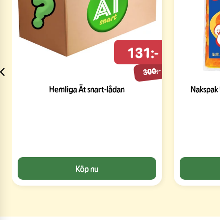
131:-
300:-
Hemliga Ät snart-lådan
Nakspak
Köp nu