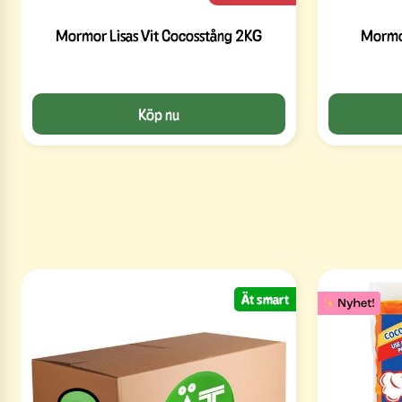
Mormor Lisas Vit Cocosstång 2KG
Mormor
Köp nu
Ät smart