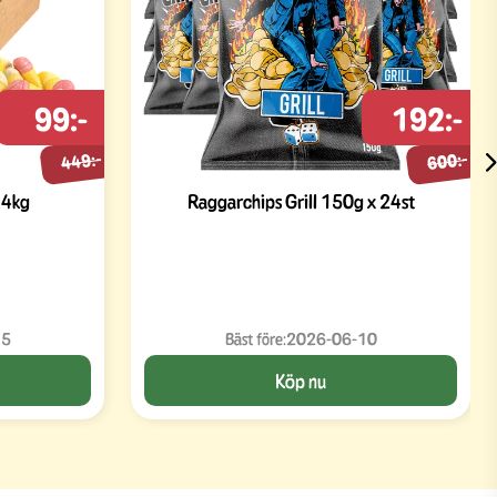
99:-
192:-
449:-
600:-
 4kg
Raggarchips Grill 150g x 24st
15
Bäst före:
2026-06-10
Köp nu