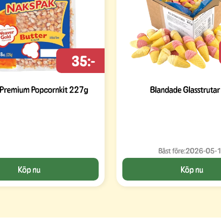
35:-
 Premium Popcornkit 227g
Blandade Glasstrutar
Bäst före:
2026-05-
Köp nu
Köp nu