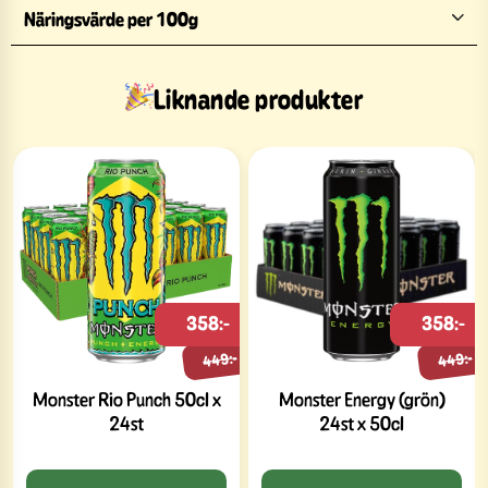
Näringsvärde per 100g
Liknande produkter
358:-
358:-
449:-
449:-
Monster Rio Punch 50cl x
Monster Energy (grön)
24st
24st x 50cl