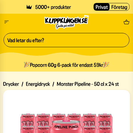
Skip to main content
5000+ produkter
Privat
Företag
Fri
Slide 1 of 3
Popcorn 60g 6-pack för endast 59kr
Drycker
/
Energidryck
/
Monster Pipeline - 50 cl x 24 st