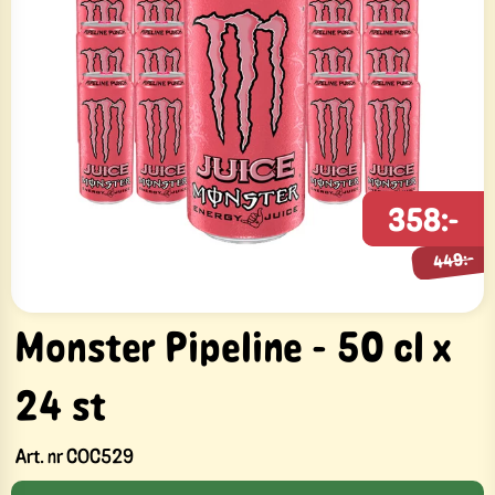
358:-
449:-
449:-
Monster Pipeline - 50 cl x
24 st
Art. nr
COC529