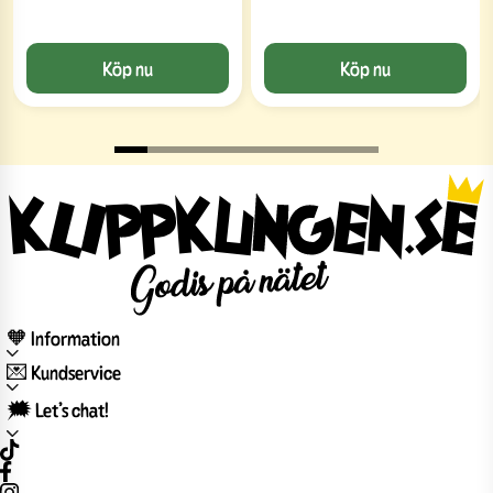
Köp nu
Köp nu
Slide 1 of 8
🧡 Information
💌 Kundservice
🗯️ Let’s chat!