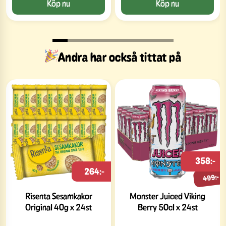
Köp nu
Köp nu
Slide 1 of 8
Andra har också tittat på
358:-
264:-
499:-
Risenta Sesamkakor
Monster Juiced Viking
Original 40g x 24st
Berry 50cl x 24st