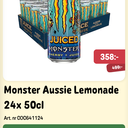
358:-
499:-
499:-
Monster Aussie Lemonade
24x 50cl
Art. nr
COC641124