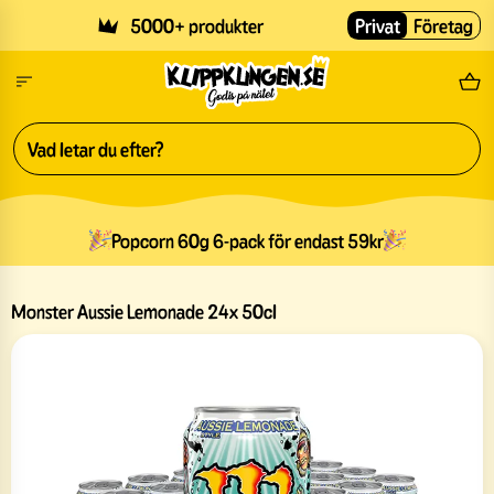
Skip to main content
5000+ produkter
Privat
Företag
Fri
Popcorn 60g 6-pack för endast 59kr
Monster Aussie Lemonade 24x 50cl