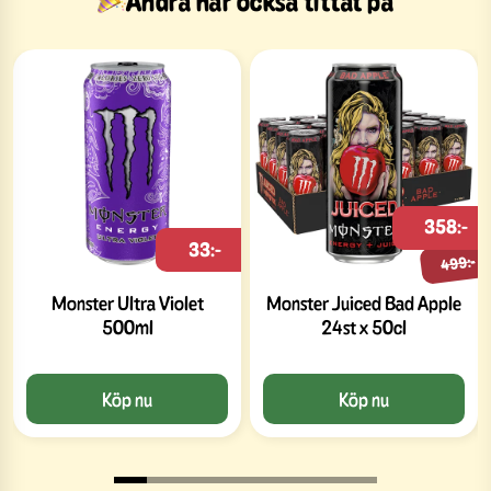
Andra har också tittat på
358:-
33:-
499:-
Monster Ultra Violet
Monster Juiced Bad Apple
500ml
24st x 50cl
Köp nu
Köp nu