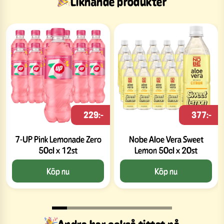
Liknande produkter
229:-
377:-
7-UP Pink Lemonade Zero
Nobe Aloe Vera Sweet
50cl x 12st
Lemon 50cl x 20st
Köp nu
Köp nu