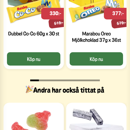
330:-
377:-
519:-
579:-
Dubbel Co-Co 60g x 30 st
Marabou Oreo
Mjölkchoklad 37g x 36st
Köp nu
Köp nu
Andra har också tittat på