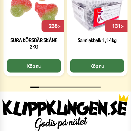
235:-
131:-
SURA KÖRSBÄR SKÅNE
Salmiakbalk 1,14kg
2KG
Köp nu
Köp nu