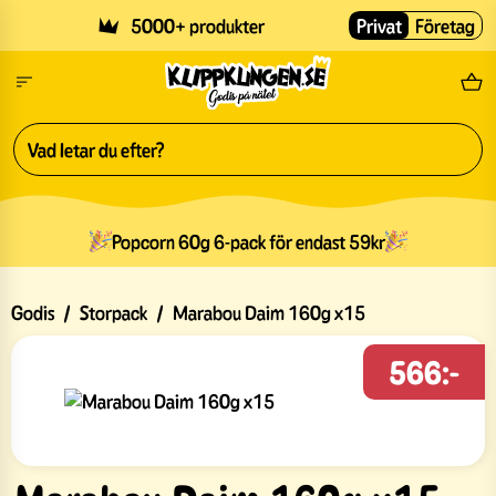
Skip to main content
5000+ produkter
Privat
Företag
Fri
Popcorn 60g 6-pack för endast 59kr
Godis
/
Storpack
/
Marabou Daim 160g x15
566:-