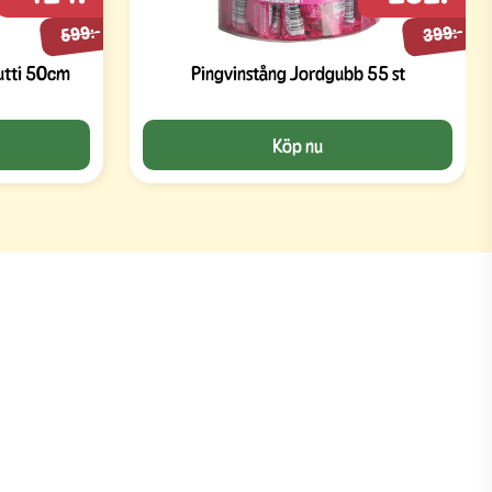
599:-
399:-
utti 50cm
Pingvinstång Jordgubb 55 st
Köp nu