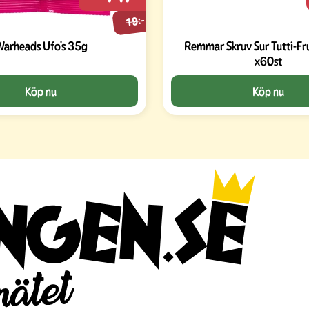
19:-
arheads Ufo's 35g
Remmar Skruv Sur Tutti-Fr
x60st
Köp nu
Köp nu