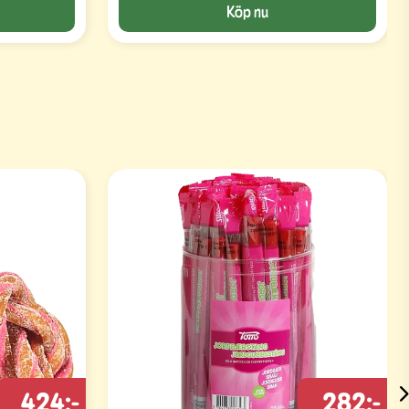
Köp nu
424:-
282:-