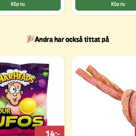
Köp nu
Köp nu
Andra har också tittat på
14:-