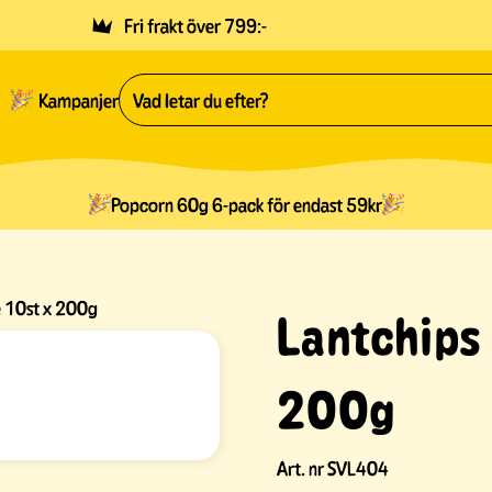
Fri frakt över 799:-
Kampanjer
Popcorn 60g 6-pack för endast 59kr
e 10st x 200g
Lantchips 
200g
Art. nr
SVL404