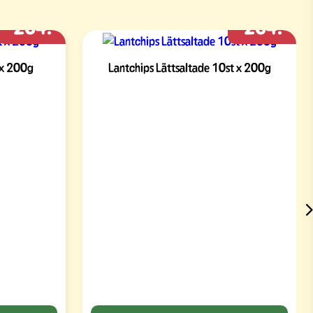
264:-
264:-
 x 200g
Lantchips Lättsaltade 10st x 200g