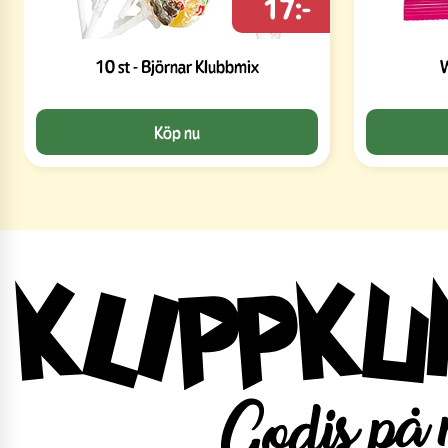
17:-
10 st - Björnar Klubbmix
W
Köp nu