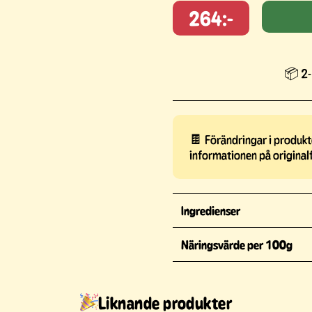
264:-
📦 2-
🍫 Förändringar i produkte
informationen på original
Ingredienser
Näringsvärde per 100g
Liknande produkter