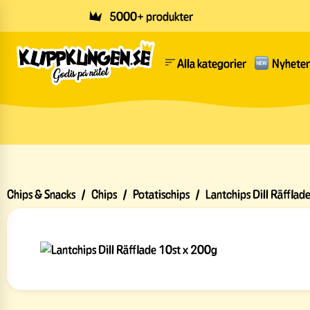
Skip to main content
5000+ produkter
Alla kategorier
Nyheter
Chips & Snacks
/
Chips
/
Potatischips
/
Lantchips Dill Räfflad