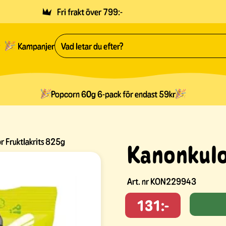
Fri frakt över 799:-
Kampanjer
Popcorn 60g 6-pack för endast 59kr
r Fruktlakrits 825g
Kanonkulo
Art. nr
KON229943
131:-