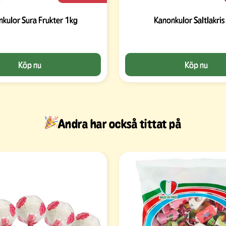
kulor Sura Frukter 1kg
Kanonkulor Saltlakris
Köp nu
Köp nu
Andra har också tittat på