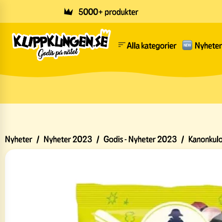
Skip to main content
5000+ produkter
Alla kategorier
Nyheter
Nyheter
/
Nyheter 2023
/
Godis - Nyheter 2023
/
Kanonkulo