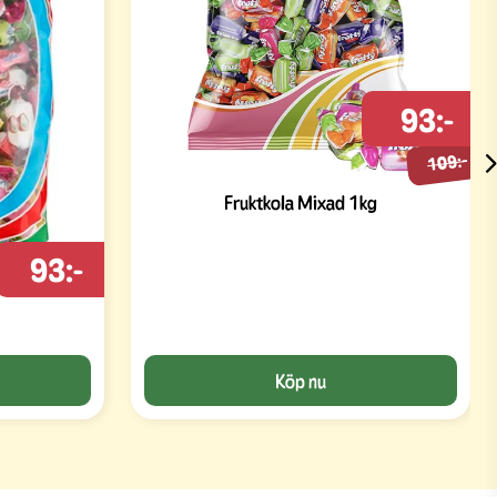
93:-
109:-
Fruktkola Mixad 1kg
93:-
Köp nu