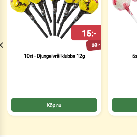
15:-
30:-
10st - Djungelvrål klubba 12g
5s
Köp nu