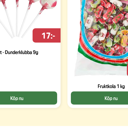
17:-
t - Dunderklubba 9g
Fruktkola 1 kg
Köp nu
Köp nu