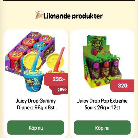
Liknande produkter
235:-
320:-
299:-
Juicy Drop Gummy
Juicy Drop Pop Extreme
Dipperz 96g x 8st
Sours 26g x 12st
Köp nu
Köp nu