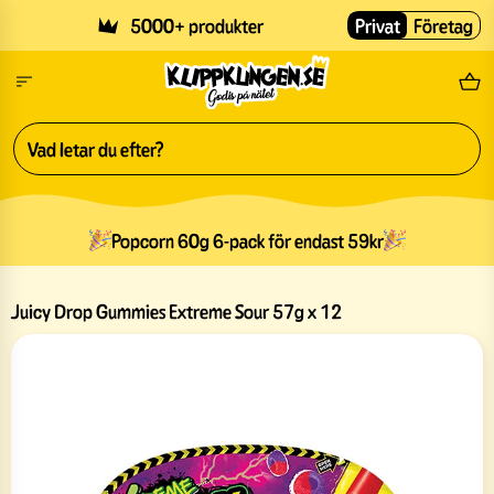
Skip to main content
5000+ produkter
Privat
Företag
Fri
Popcorn 60g 6-pack för endast 59kr
Juicy Drop Gummies Extreme Sour 57g x 12