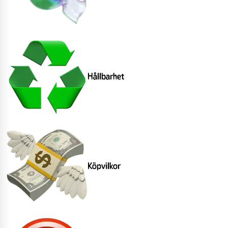
Hållbarhet
Köpvilkor