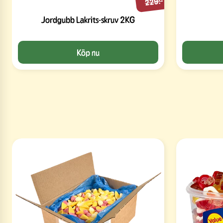
229:-
Jordgubb Lakrits-skruv 2KG
Köp nu