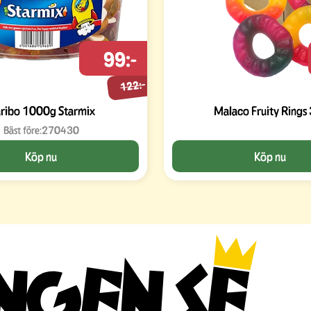
99:-
122:-
ribo 1000g Starmix
Malaco Fruity Rings
Bäst före:
270430
Köp nu
Köp nu