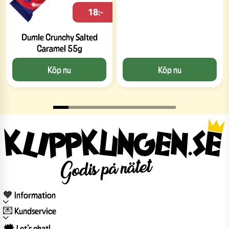
18:-
Dumle Crunchy Salted
Caramel 55g
Köp nu
Köp nu
🧡 Information
💌 Kundservice
🗯️ Let’s chat!