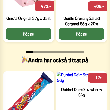
472:-
406:-
Geisha Original 37g x 35st
Dumle Crunchy Salted
Caramel 55g x 20st
Köp nu
Köp nu
Andra har också tittat på
17:-
Dubbel Daim Strawberry
56g