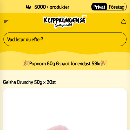
Skip to main content
5000+ produkter
Privat
Företag
Fri
Popcorn 60g 6-pack för endast 59kr
Geisha Crunchy 50g x 20st