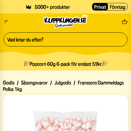
Skip to main content
5000+ produkter
Privat
Företag
Fri
Popcorn 60g 6-pack för endast 59kr
Godis
/
Säsongsvaror
/
Julgodis
/
Franssons Gammeldags
Polka 1kg