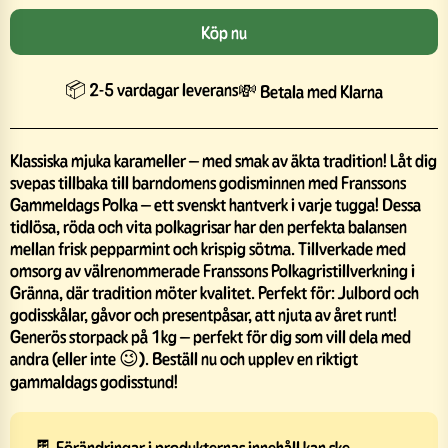
Köp nu
📦 2-5 vardagar leverans
💸 Betala med Klarna
Klassiska mjuka karameller – med smak av äkta tradition! Låt dig
svepas tillbaka till barndomens godisminnen med Franssons
Gammeldags Polka – ett svenskt hantverk i varje tugga! Dessa
tidlösa, röda och vita polkagrisar har den perfekta balansen
mellan frisk pepparmint och krispig sötma. Tillverkade med
omsorg av välrenommerade Franssons Polkagristillverkning i
Gränna, där tradition möter kvalitet. Perfekt för: Julbord och
godisskålar, gåvor och presentpåsar, att njuta av året runt!
Generös storpack på 1kg – perfekt för dig som vill dela med
andra (eller inte 😉). Beställ nu och upplev en riktigt
gammaldags godisstund!
🍫 Förändringar i produkternas innehåll kan ske.