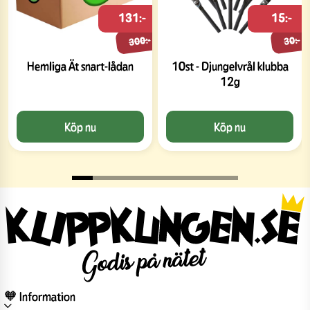
131:-
15:-
300:-
30:-
Hemliga Ät snart-lådan
10st - Djungelvrål klubba
12g
Köp nu
Köp nu
🧡 Information