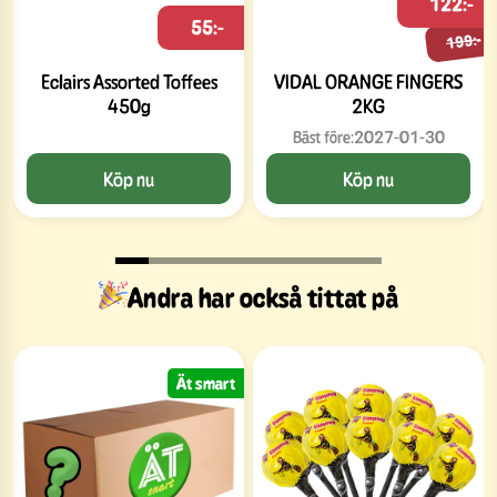
122:-
55:-
199:-
Eclairs Assorted Toffees
VIDAL ORANGE FINGERS
450g
2KG
Bäst före:
2027-01-30
Köp nu
Köp nu
Andra har också tittat på
Ät smart