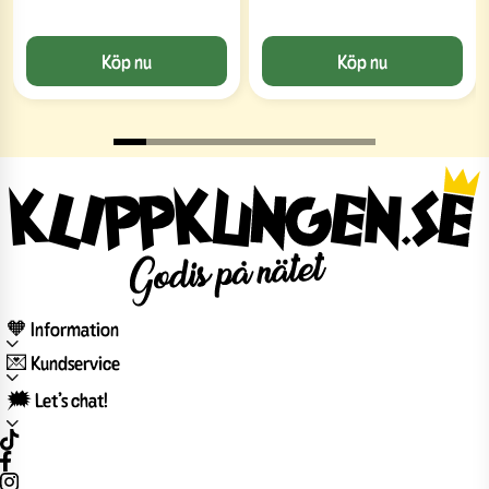
Köp nu
Köp nu
🧡 Information
💌 Kundservice
🗯️ Let’s chat!