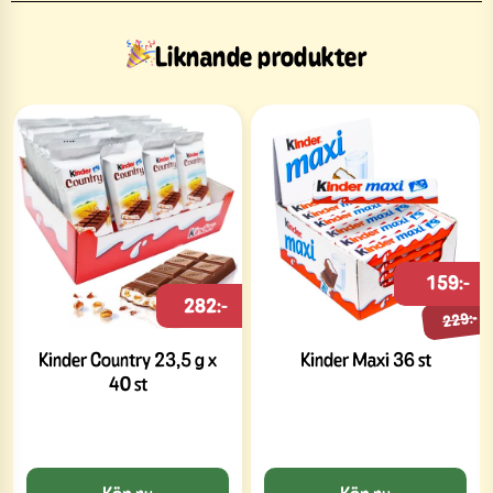
Liknande produkter
159:-
282:-
229:-
Kinder Country 23,5 g x
Kinder Maxi 36 st
40 st
Köp nu
Köp nu