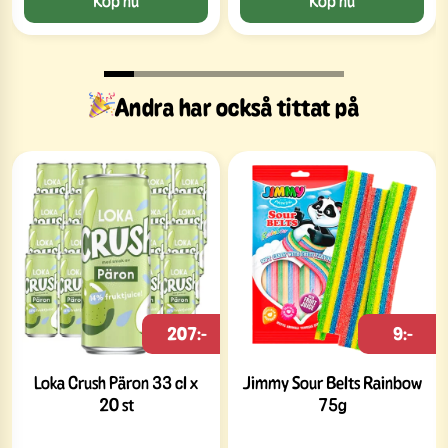
Andra har också tittat på
207:-
9:-
Loka Crush Päron 33 cl x
Jimmy Sour Belts Rainbow
20 st
75g