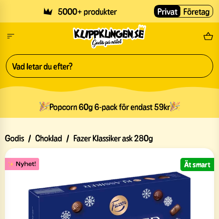
Skip to main content
5000+ produkter
Privat
Företag
Fri
Popcorn 60g 6-pack för endast 59kr
Godis
/
Choklad
/
Fazer Klassiker ask 280g
Ät smart