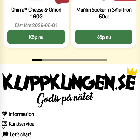
Chirre® Cheese & Onion
Mumin Sockerfri Smultron
160G
50cl
Bäst före:
2026-06-01
Köp nu
Köp nu
🧡 Information
💌 Kundservice
🗯️ Let’s chat!