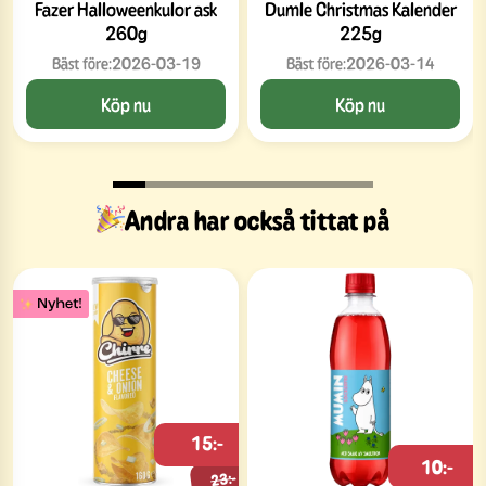
Fazer Halloweenkulor ask
Dumle Christmas Kalender
260g
225g
Bäst före:
2026-03-19
Bäst före:
2026-03-14
Köp nu
Köp nu
Andra har också tittat på
15:-
10:-
23:-