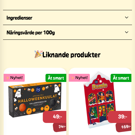
Ingredienser
Näringsvärde per 100g
Liknande produkter
Ät smart
Ät smart
49:-
39:-
159:-
74:-