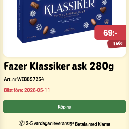
150:-
69:-
150:-
Fazer Klassiker ask 280g
Art. nr
WEB857254
Bäst före:
2026-05-11
Köp nu
📦 2-5 vardagar leverans
💸 Betala med Klarna