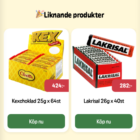
Liknande produkter
424:-
282:-
Kexchoklad 25g x 64st
Lakrisal 26g x 40st
Köp nu
Köp nu