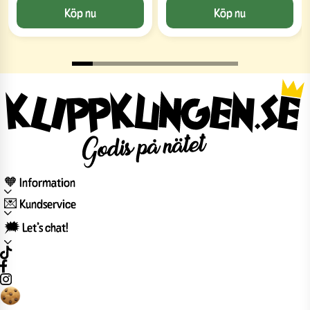
Köp nu
Köp nu
🧡 Information
💌 Kundservice
🗯️ Let’s chat!