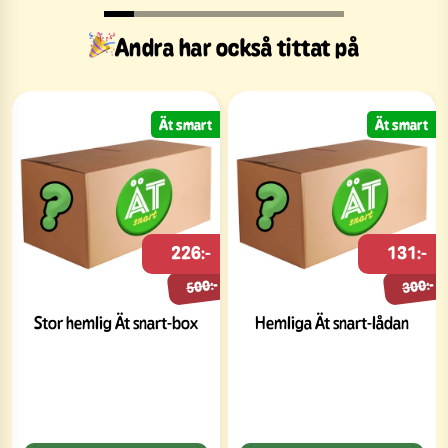
Andra har också tittat på
Ät smart
Ät smart
226:-
131:-
500:-
300:-
Stor hemlig Ät snart-box
Hemliga Ät snart-lådan