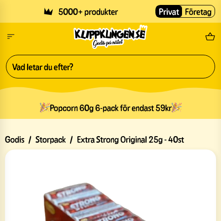
Skip to main content
5000+ produkter
Privat
Företag
Fri
Popcorn 60g 6-pack för endast 59kr
Godis
/
Storpack
/
Extra Strong Original 25g - 40st