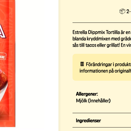
📦 2-
Estrella Dippmix Tortilla är e
blanda kryddmixen med gräddfi
sås till tacos eller grillat! En
🍫 Förändringar i produkte
informationen på original
Allergener:
Mjölk (Innehåller)
Ingredienser