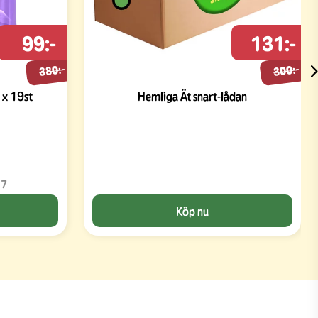
99:-
131:-
380:-
300:-
 x 19st
Hemliga Ät snart-lådan
17
Köp nu