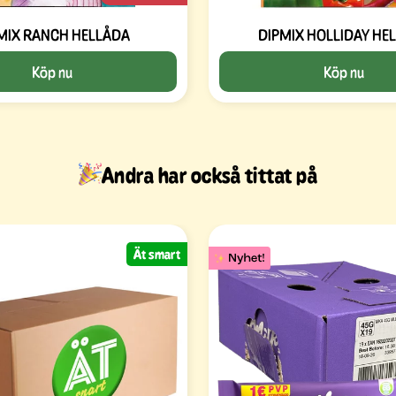
MIX RANCH HELLÅDA
DIPMIX HOLLIDAY HE
Köp nu
Köp nu
Andra har också tittat på
Ät smart