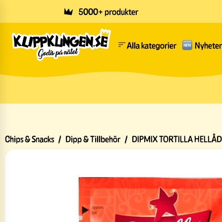
Skip to main content
5000+ produkter
Alla kategorier
Nyheter
Chips & Snacks
/
Dipp & Tillbehör
/
DIPMIX TORTILLA HELLÅ