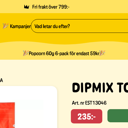
Fri frakt över 799:-
Kampanjer
Popcorn 60g 6-pack för endast 59kr
DA
DIPMIX T
Art. nr
EST13046
235:-