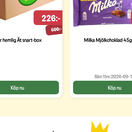
226:-
500:-
r hemlig Ät snart-box
Milka Mjölkchoklad 45g
Bäst före:
2026-09-
Köp nu
Köp nu