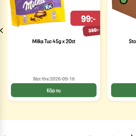
99:-
380:-
Milka Tuc 45g x 20st
Sto
Bäst före:
2026-09-18
Köp nu