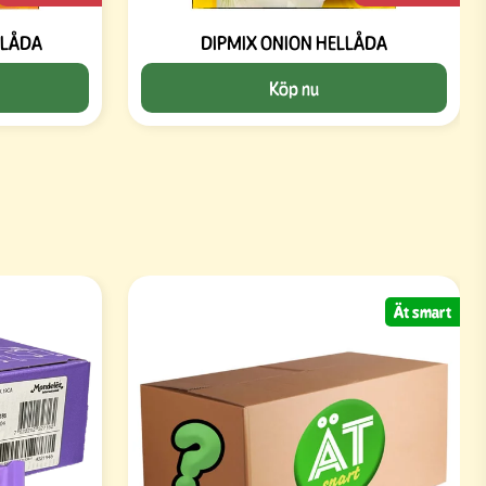
LLÅDA
DIPMIX ONION HELLÅDA
Köp nu
Ät smart