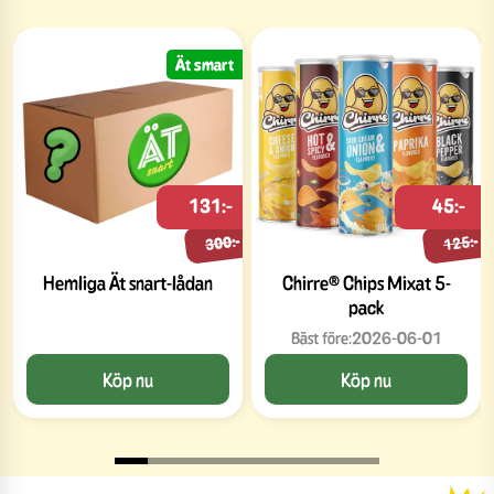
Ät smart
131:-
45:-
300:-
125:-
Hemliga Ät snart-lådan
Chirre® Chips Mixat 5-
pack
Bäst före:
2026-06-01
Köp nu
Köp nu