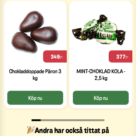
349:-
377:-
Chokladdoppade Päron 3
MINT-CHOKLAD KOLA -
kg
2,5 kg
Köp nu
Köp nu
Andra har också tittat på