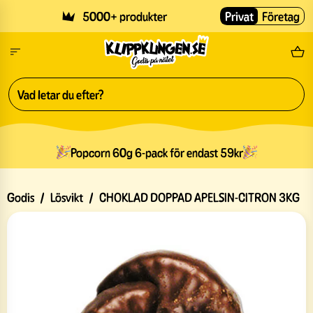
Skip to main content
5000+ produkter
Privat
Företag
Fri
Popcorn 60g 6-pack för endast 59kr
Godis
/
Lösvikt
/
CHOKLAD DOPPAD APELSIN-CITRON 3KG