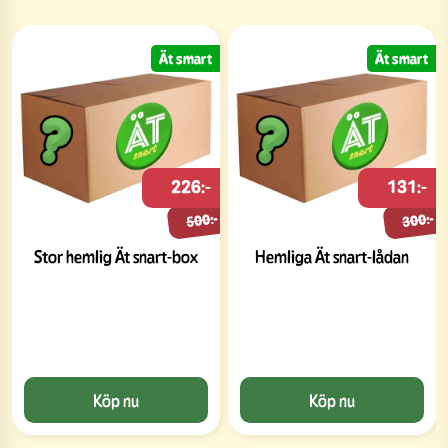
Ät smart
Ät smart
226:-
131:-
500:-
300:-
Stor hemlig Ät snart-box
Hemliga Ät snart-lådan
Köp nu
Köp nu