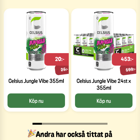
20:-
453:-
599:-
25:-
Celsius Jungle Vibe 355ml
Celsius Jungle Vibe 24st x
355ml
Köp nu
Köp nu
Andra har också tittat på