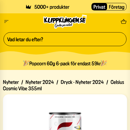
Skip to main content
5000+ produkter
Privat
Företag
Fri
Popcorn 60g 6-pack för endast 59kr
Nyheter
/
Nyheter 2024
/
Dryck - Nyheter 2024
/
Celsius
Cosmic Vibe 355ml