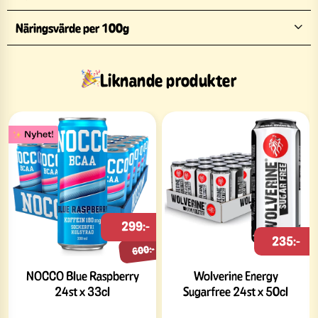
Näringsvärde per 100g
Liknande produkter
299:-
235:-
600:-
NOCCO Blue Raspberry
Wolverine Energy
24st x 33cl
Sugarfree 24st x 50cl