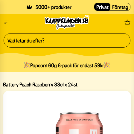
Skip to main content
5000+ produkter
Privat
Företag
Fri
Popcorn 60g 6-pack för endast 59kr
Battery Peach Raspberry 33cl x 24st