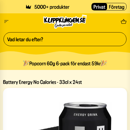
Skip to main content
5000+ produkter
Privat
Företag
Fri
Popcorn 60g 6-pack för endast 59kr
Battery Energy No Calories - 33cl x 24st