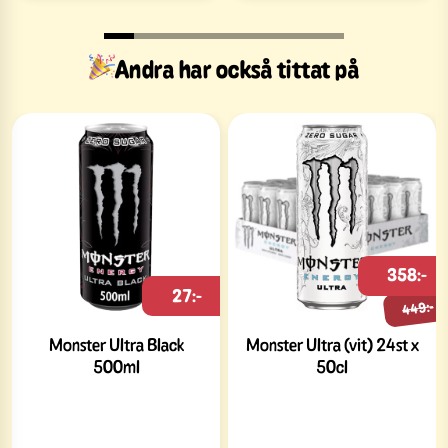
Andra har också tittat på
358:-
27:-
449:-
Monster Ultra Black
Monster Ultra (vit) 24st x
500ml
50cl