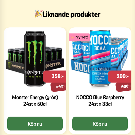
Liknande produkter
358:-
299:-
449:-
600:-
Monster Energy (grön)
NOCCO Blue Raspberry
24st x 50cl
24st x 33cl
Köp nu
Köp nu