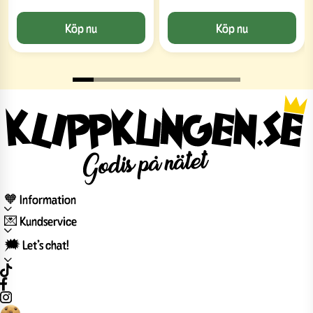
Köp nu
Köp nu
🧡 Information
💌 Kundservice
🗯️ Let’s chat!