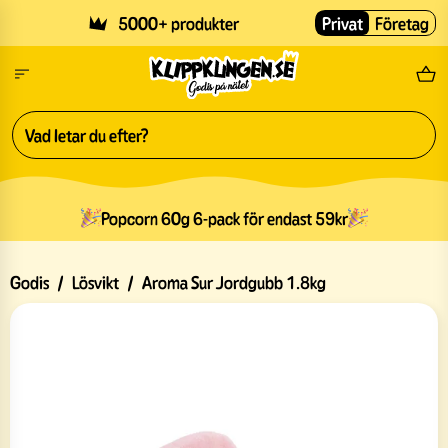
Skip to main content
5000+ produkter
Privat
Företag
Fri
Popcorn 60g 6-pack för endast 59kr
Godis
/
Lösvikt
/
Aroma Sur Jordgubb 1.8kg