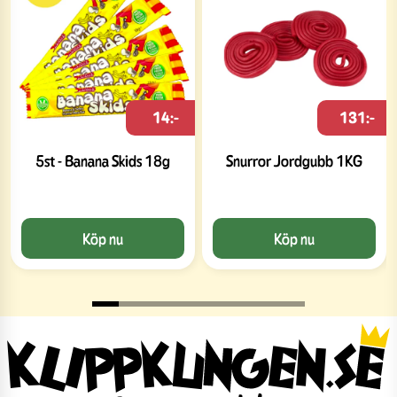
14:-
131:-
5st - Banana Skids 18g
Snurror Jordgubb 1KG
Köp nu
Köp nu