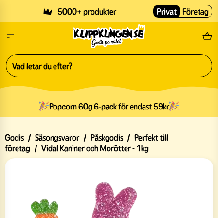
Skip to main content
5000+ produkter
Privat
Företag
Fri
Popcorn 60g 6-pack för endast 59kr
Godis
/
Säsongsvaror
/
Påskgodis
/
Perfekt till
företag
/
Vidal Kaniner och Morötter - 1kg