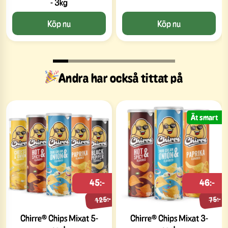
- 3kg
Köp nu
Köp nu
Andra har också tittat på
Ät smart
45:-
46:-
125:-
75:-
Chirre® Chips Mixat 5-
Chirre® Chips Mixat 3-