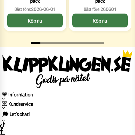
pack
pack
Bäst före:
2026-06-01
Bäst före:
260601
Köp nu
Köp nu
🧡 Information
💌 Kundservice
🗯️ Let’s chat!