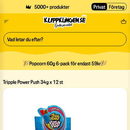
Skip to main content
5000+ produkter
Privat
Företag
Fri
Popcorn 60g 6-pack för endast 59kr
Tripple Power Push 34g x 12 st