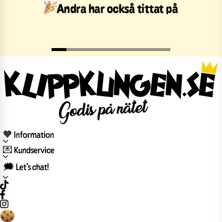
Andra har också tittat på
🧡 Information
💌 Kundservice
🗯️ Let’s chat!