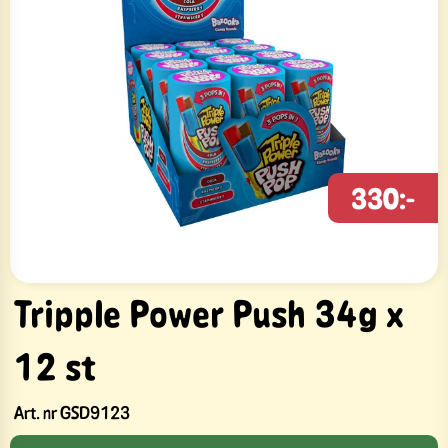
330:-
Tripple Power Push 34g x
12 st
Art. nr
GSD9123