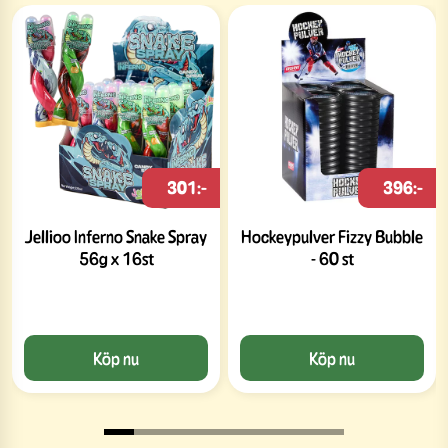
301:-
396:-
Jellioo Inferno Snake Spray
Hockeypulver Fizzy Bubble
56g x 16st
- 60 st
Köp nu
Köp nu