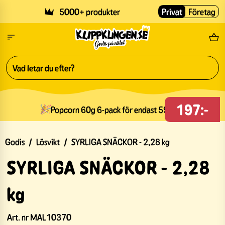
Skip to main content
5000+ produkter
Privat
Företag
Fri
197:-
Popcorn 60g 6-pack för endast 59kr
Godis
/
Lösvikt
/
SYRLIGA SNÄCKOR - 2,28 kg
SYRLIGA SNÄCKOR - 2,28
kg
Art. nr
MAL10370