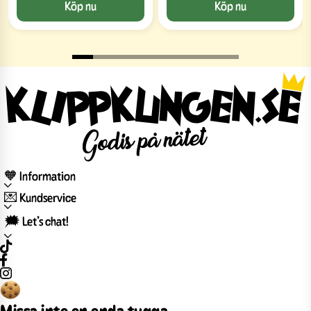
Köp nu
Köp nu
🧡 Information
💌 Kundservice
🗯️ Let’s chat!
Missa inte en enda tugga