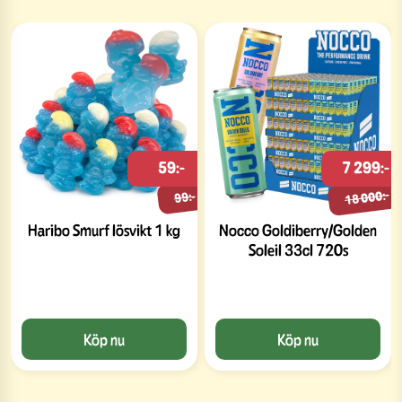
59:-
7 299:-
18 000:-
99:-
Haribo Smurf lösvikt 1 kg
Nocco Goldiberry/Golden
Soleil 33cl 720s
Köp nu
Köp nu