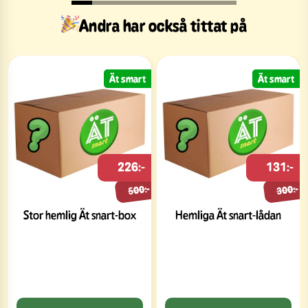
Andra har också tittat på
Ät smart
Ät smart
226:-
131:-
500:-
300:-
Stor hemlig Ät snart-box
Hemliga Ät snart-lådan