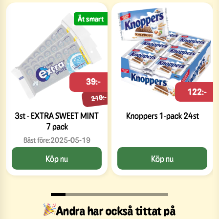
Ät smart
39:-
122:-
210:-
3st - EXTRA SWEET MINT
Knoppers 1-pack 24st
7 pack
Bäst före:
2025-05-19
Köp nu
Köp nu
Andra har också tittat på