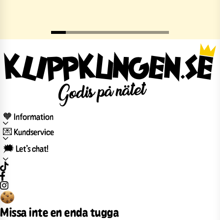
🧡 Information
💌 Kundservice
🗯️ Let’s chat!
Missa inte en enda tugga