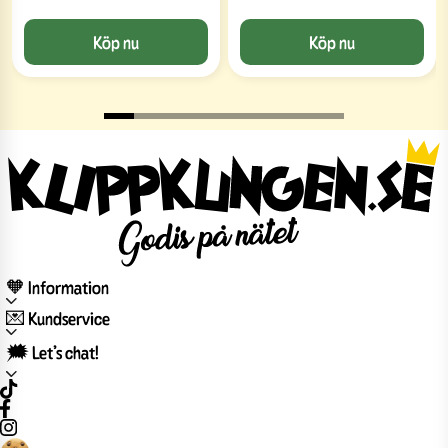
Köp nu
Köp nu
🧡 Information
💌 Kundservice
🗯️ Let’s chat!