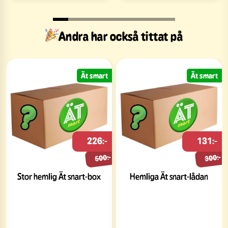
Andra har också tittat på
Ät smart
Ät smart
226:-
131:-
500:-
300:-
Stor hemlig Ät snart-box
Hemliga Ät snart-lådan