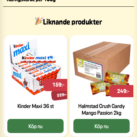
Liknande produkter
159:-
249:-
229:-
Kinder Maxi 36 st
Halmstad Crush Candy
Mango Passion 2kg
Köp nu
Köp nu