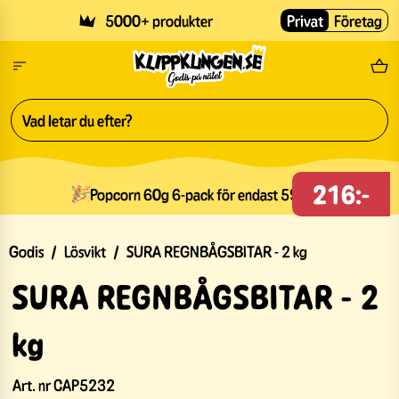
Skip to main content
5000+ produkter
Privat
Företag
Fri
216:-
Popcorn 60g 6-pack för endast 59kr
Godis
/
Lösvikt
/
SURA REGNBÅGSBITAR - 2 kg
SURA REGNBÅGSBITAR - 2
kg
Art. nr
CAP5232