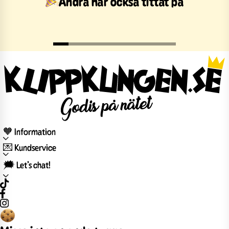
Andra har också tittat på
🧡 Information
💌 Kundservice
🗯️ Let’s chat!