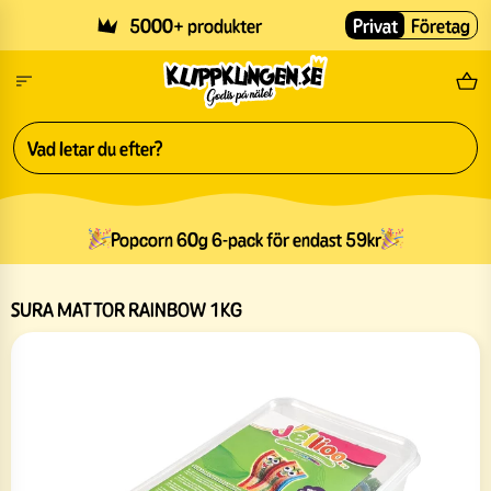
Skip to main content
5000+ produkter
Privat
Företag
Fri
Popcorn 60g 6-pack för endast 59kr
SURA MATTOR RAINBOW 1KG