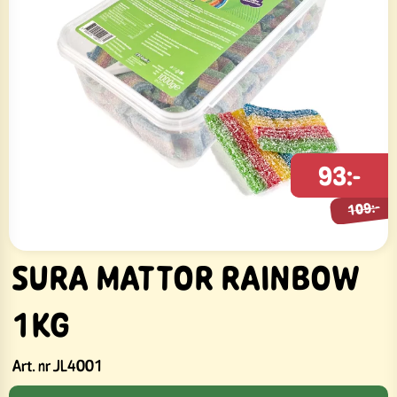
109:-
93:-
109:-
SURA MATTOR RAINBOW
1KG
Art. nr
JL4001