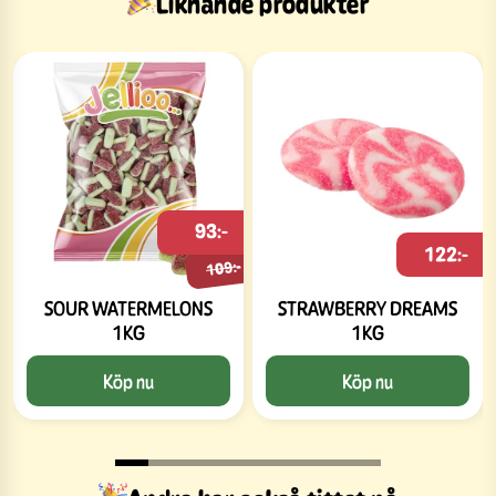
Liknande produkter
93:-
122:-
109:-
SOUR WATERMELONS
STRAWBERRY DREAMS
1KG
1KG
Köp nu
Köp nu