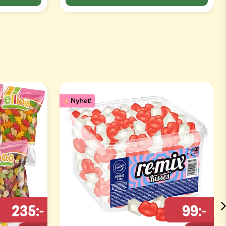
235:-
99:-