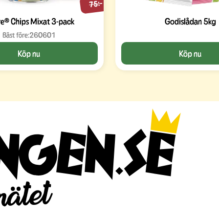
75:-
re® Chips Mixat 3-pack
Godislådan 5kg
Bäst före:
260601
Köp nu
Köp nu