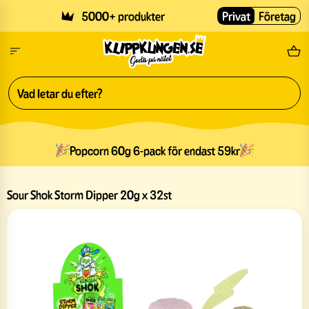
Skip to main content
5000+ produkter
Privat
Företag
Fri
Popcorn 60g 6-pack för endast 59kr
Sour Shok Storm Dipper 20g x 32st