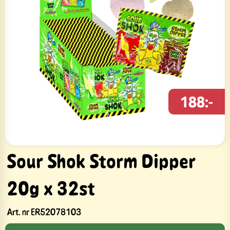
188:-
Sour Shok Storm Dipper
20g x 32st
Art. nr
ER52078103