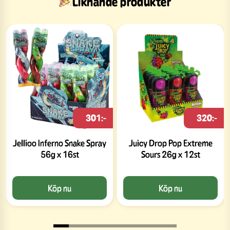
Liknande produkter
301:-
320:-
Jellioo Inferno Snake Spray
Juicy Drop Pop Extreme
56g x 16st
Sours 26g x 12st
Köp nu
Köp nu