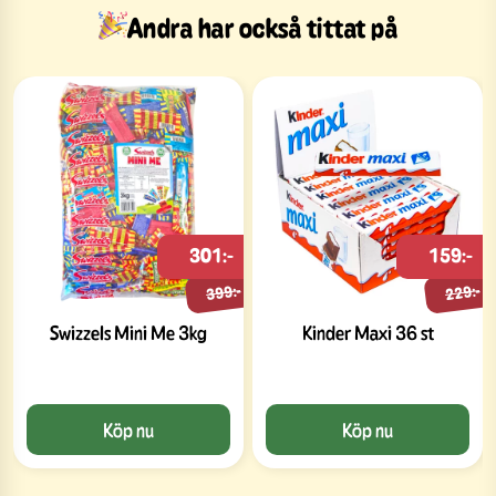
Andra har också tittat på
301:-
159:-
399:-
229:-
Swizzels Mini Me 3kg
Kinder Maxi 36 st
Köp nu
Köp nu