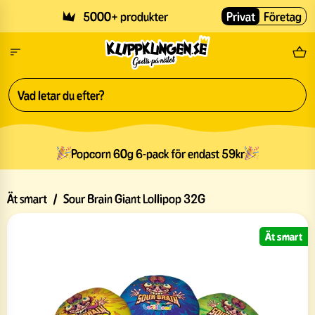
Skip to main content
5000+ produkter
Privat
Företag
Fri
Popcorn 60g 6-pack för endast 59kr
Ät smart
/
Sour Brain Giant Lollipop 32G
Ät smart