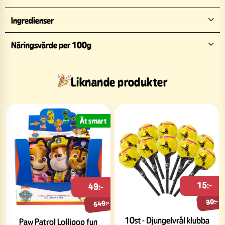
Ingredienser
Näringsvärde per 100g
Liknande produkter
Ät smart
15:-
49:-
30:-
549:-
10st - Djungelvrål klubba
Paw Patrol Lollipop fun