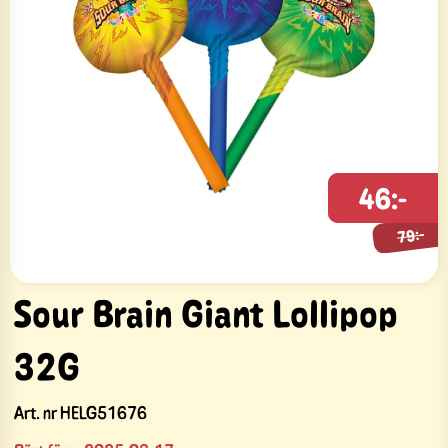
46:-
79:-
79:-
Sour Brain Giant Lollipop
32G
Art. nr
HELG51676