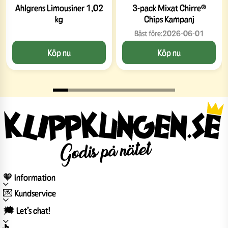
Ahlgrens Limousiner 1,02
3-pack Mixat Chirre®
kg
Chips Kampanj
Bäst före:
2026-06-01
Köp nu
Köp nu
🧡 Information
💌 Kundservice
🗯️ Let’s chat!