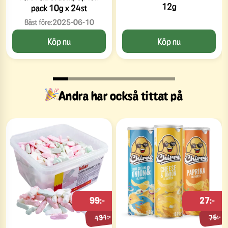
12g
pack 10g x 24st
Bäst före:
2025-06-10
Köp nu
Köp nu
Andra har också tittat på
99:-
27:-
131:-
75:-