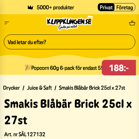
Skip to main content
5000+ produkter
Privat
Företag
Fri
188:-
Popcorn 60g 6-pack för endast 59kr
Drycker
/
Juice & Saft
/
Smakis Blåbär Brick 25cl x 27st
Smakis Blåbär Brick 25cl x
27st
Art. nr
SÄL127132