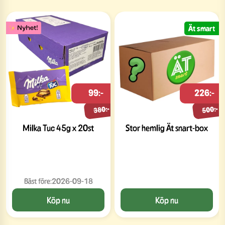
Ät smart
99:-
226:-
380:-
500:-
Milka Tuc 45g x 20st
Stor hemlig Ät snart-box
Bäst före:
2026-09-18
Köp nu
Köp nu