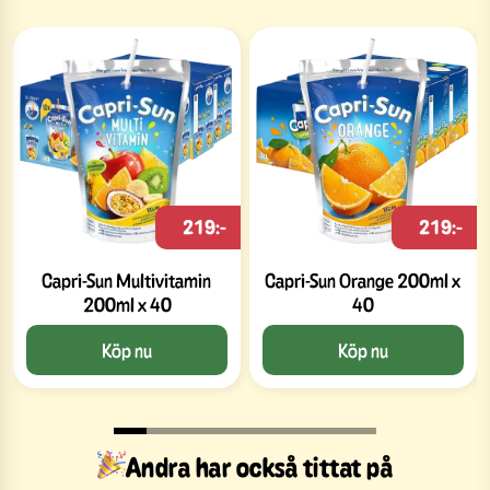
219:-
219:-
Capri-Sun Multivitamin
Capri-Sun Orange 200ml x
200ml x 40
40
Köp nu
Köp nu
Andra har också tittat på