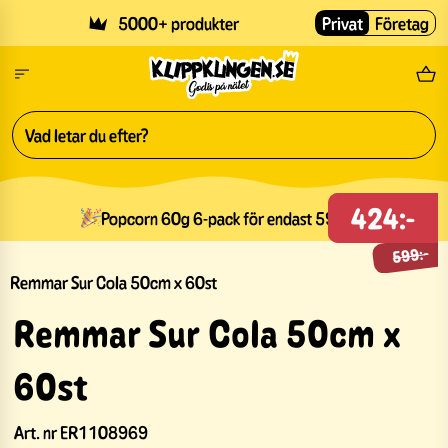
Skip to main content
5000+ produkter
Privat
Företag
Fri
424:-
599:-
Popcorn 60g 6-pack för endast 59kr
599:-
Remmar Sur Cola 50cm x 60st
Remmar Sur Cola 50cm x
60st
Art. nr
ER1108969