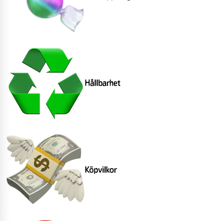
Hållbarhet
Köpvilkor