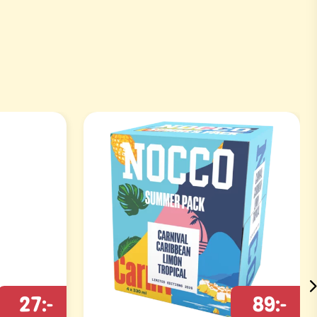
27:-
89:-